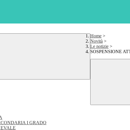
Home
>
Novità
>
Le notizie
>
SOSPENSIONE ATT
A
SECONDARIA I GRADO
NEVALE