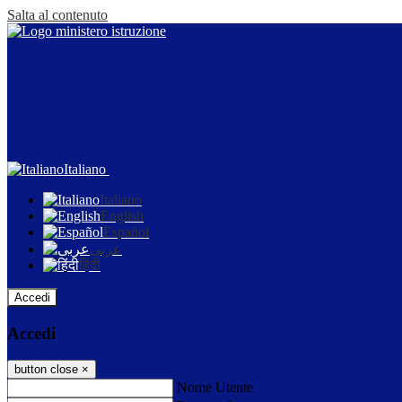
Salta al contenuto
Italiano
Italiano
English
Español
عربى
हिंदी
Accedi
Accedi
button close
×
Nome Utente