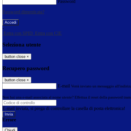
Password
Password dimenticata?
-
Entra con SPID
Entra con CIE
Seleziona utente
button close
×
Recupero password
button close
×
E-mail
Verrà inviato un messaggio all'indirizz
Non hai una e-mail associata al nome utente? Effettua il reset della password tram
E-mail inviata, si prega di controllare la casella di posta elettronica!
Errore
Chiudi