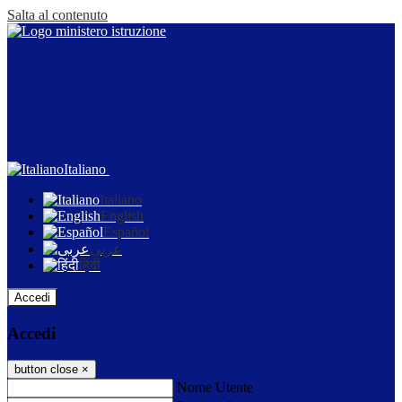
Salta al contenuto
Italiano
Italiano
English
Español
عربى
हिंदी
Accedi
Accedi
button close
×
Nome Utente