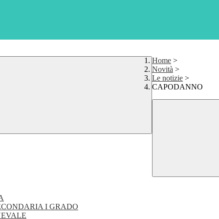
Home
>
Novità
>
Le notizie
>
CAPODANNO
A
SECONDARIA I GRADO
NEVALE