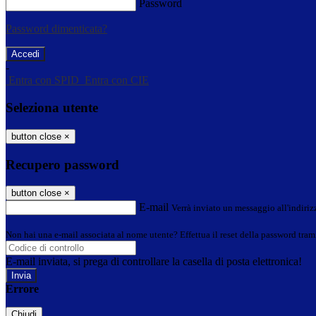
Password
Password dimenticata?
-
Entra con SPID
Entra con CIE
Seleziona utente
button close
×
Recupero password
button close
×
E-mail
Verrà inviato un messaggio all'indirizz
Non hai una e-mail associata al nome utente? Effettua il reset della password tram
E-mail inviata, si prega di controllare la casella di posta elettronica!
Errore
Chiudi