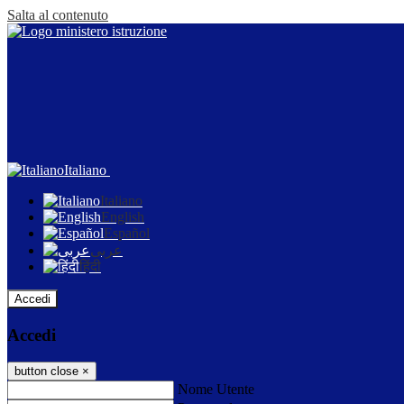
Salta al contenuto
Italiano
Italiano
English
Español
عربى
हिंदी
Accedi
Accedi
button close
×
Nome Utente