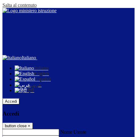
Salta al contenuto
Italiano
Italiano
English
Español
عربى
हिंदी
Accedi
Accedi
button close
×
Nome Utente