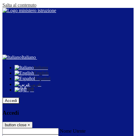
Salta al contenuto
Italiano
Italiano
English
Español
عربى
हिंदी
Accedi
Accedi
button close
×
Nome Utente