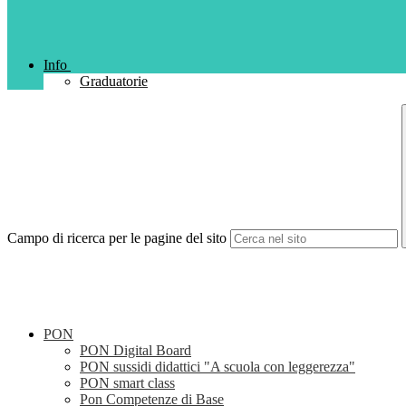
Info
Graduatorie
Campo di ricerca per le pagine del sito
PON
PON Digital Board
PON sussidi didattici "A scuola con leggerezza"
PON smart class
Pon Competenze di Base