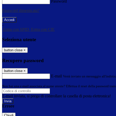
Password
Password dimenticata?
-
Entra con SPID
Entra con CIE
Seleziona utente
button close
×
Recupero password
button close
×
E-mail
Verrà inviato un messaggio all'indirizz
Non hai una e-mail associata al nome utente? Effettua il reset della password tram
E-mail inviata, si prega di controllare la casella di posta elettronica!
Errore
Chiudi