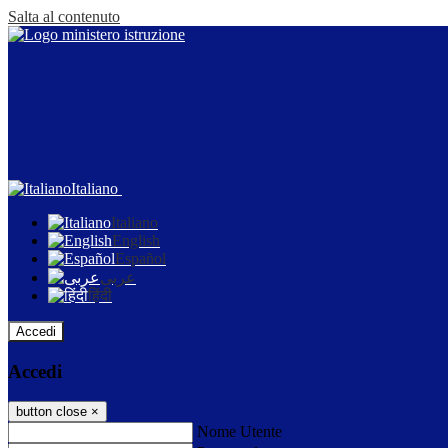
Salta al contenuto
Italiano
Italiano
English
Español
عربى
हिंदी
Accedi
Accedi
button close
×
Nome Utente