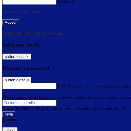
Password
Password dimenticata?
-
Entra con SPID
Entra con CIE
Seleziona utente
button close
×
Recupero password
button close
×
E-mail
Verrà inviato un messaggio all'indirizz
Non hai una e-mail associata al nome utente? Effettua il reset della password tram
E-mail inviata, si prega di controllare la casella di posta elettronica!
Errore
Chiudi