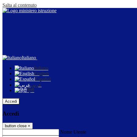
Salta al contenuto
Italiano
Italiano
English
Español
عربى
हिंदी
Accedi
Accedi
button close
×
Nome Utente