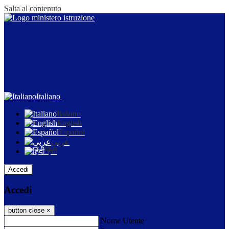
Salta al contenuto
Italiano
Italiano
English
Español
عربى
हिंदी
Accedi
Accedi
button close
×
Nome Utente