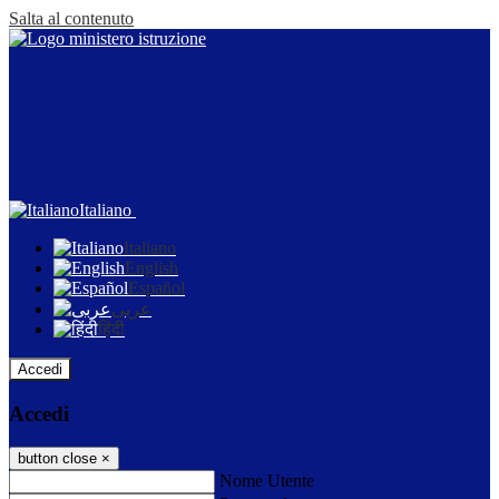
Salta al contenuto
Italiano
Italiano
English
Español
عربى
हिंदी
Accedi
Accedi
button close
×
Nome Utente