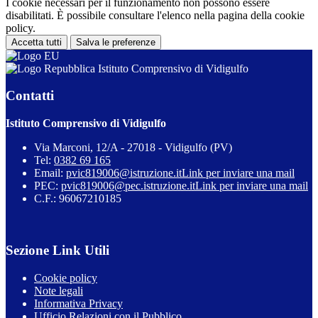
I cookie necessari per il funzionamento non possono essere
disabilitati. È possibile consultare l'elenco nella pagina della cookie
policy.
Accetta tutti
Salva le preferenze
Istituto Comprensivo di Vidigulfo
Contatti
Istituto Comprensivo di Vidigulfo
Via Marconi, 12/A - 27018 - Vidigulfo (PV)
Tel:
0382 69 165
Email:
pvic819006@istruzione.it
Link per inviare una mail
PEC:
pvic819006@pec.istruzione.it
Link per inviare una mail
C.F.: 96067210185
Sezione Link Utili
Cookie policy
Note legali
Informativa Privacy
Ufficio Relazioni con il Pubblico