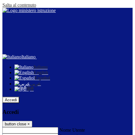
Salta al contenuto
Italiano
Italiano
English
Español
عربى
हिंदी
Accedi
Accedi
button close
×
Nome Utente