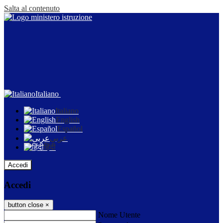
Salta al contenuto
Italiano
Italiano
English
Español
عربى
हिंदी
Accedi
Accedi
button close
×
Nome Utente