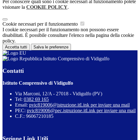
Per conoscere quali sono i cookie necessari al funzionamento potete
visionare la
COOKIE POLICY
.
Cookie necessari per il funzionamento
I cookie necessari per il funzionamento non possono essere
disabilitati. È possibile consultare l'elenco nella pagina della cookie
policy.
Accetta tutti
Salva le preferenze
Istituto Comprensivo di Vidigulfo
Contatti
Istituto Comprensivo di Vidigulfo
Via Marconi, 12/A - 27018 - Vidigulfo (PV)
Tel:
0382 69 165
Email:
pvic819006@istruzione.it
Link per inviare una mail
PEC:
pvic819006@pec.istruzione.it
Link per inviare una mail
C.F.: 96067210185
Sezione Link Utili