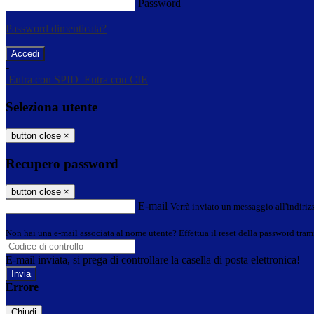
Password
Password dimenticata?
-
Entra con SPID
Entra con CIE
Seleziona utente
button close
×
Recupero password
button close
×
E-mail
Verrà inviato un messaggio all'indirizz
Non hai una e-mail associata al nome utente? Effettua il reset della password tram
E-mail inviata, si prega di controllare la casella di posta elettronica!
Errore
Chiudi