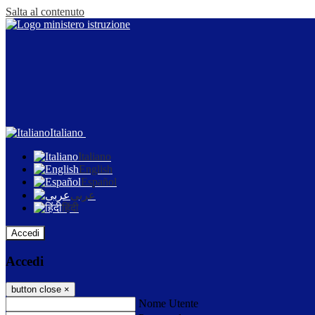
Salta al contenuto
Italiano
Italiano
English
Español
عربى
हिंदी
Accedi
Accedi
button close
×
Nome Utente