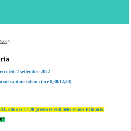
2/23
>
ria
 mercoledì 7 settembre 2022
o solo antimeridiano (ore 8,30/12,30)
re 17,00 presso le sedi delle scuole Primarie.
00*