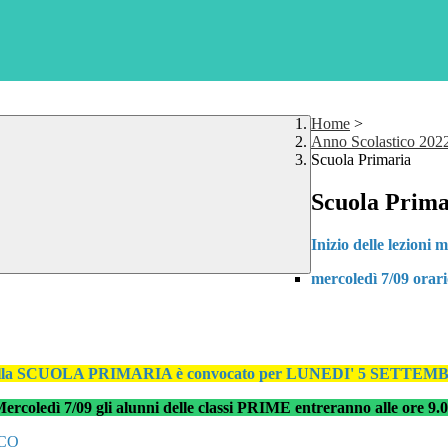
Home
>
Anno Scolastico 202
Scuola Primaria
Scuola Prima
Inizio delle lezioni
mercoledì 7/09 orari
CUOLA PRIMARIA è convocato per LUNEDI' 5 SETTEMBRE alle o
ercoledì 7/09 gli alunni delle classi PRIME entreranno alle ore 9.
SCO