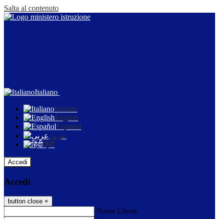
Salta al contenuto
Italiano
Italiano
English
Español
عربى
हिंदी
Accedi
Accedi
button close
×
Nome Utente