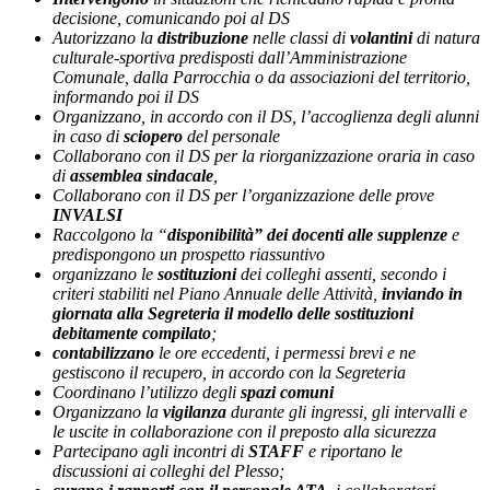
decisione, comunicando poi al DS
Autorizzano la
distribuzione
nelle classi di
volantini
di natura
culturale-sportiva predisposti dall’Amministrazione
Comunale, dalla Parrocchia o da associazioni del territorio,
informando poi il DS
Organizzano, in accordo con il DS, l’accoglienza degli alunni
in caso di
sciopero
del personale
Collaborano con il DS per la riorganizzazione oraria in caso
di
assemblea sindacale
,
Collaborano con il DS per l’organizzazione delle prove
INVALSI
Raccolgono la “
disponibilità” dei docenti alle supplenze
e
predispongono un prospetto riassuntivo
organizzano le
sostituzioni
dei colleghi assenti, secondo i
criteri stabiliti nel Piano Annuale delle Attività,
inviando in
giornata alla Segreteria il modello delle sostituzioni
debitamente compilato
;
contabilizzano
le ore eccedenti, i permessi brevi e ne
gestiscono il recupero, in accordo con la Segreteria
Coordinano l’utilizzo degli
spazi comuni
Organizzano la
vigilanza
durante gli ingressi, gli intervalli e
le uscite
in collaborazione con il preposto alla sicurezza
Partecipano agli incontri di
STAFF
e riportano le
discussioni ai colleghi del Plesso;