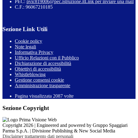
PEC:
pvic819006@pec.istruzione.it
Link per inviare una mail
C.F.: 96067210185
Sezione Link Utili
Cookie policy
Note legali
Informativa Privacy
Ufficio Relazioni con il Pubblico
Dichiarazione di accessibilità
Obiettivi di accessibilità
Whistleblowing
Gestione consensi cookie
Amministrazione trasparente
Pagina visualizzata
2087
volte
Sezione Copyright
Copyright 2026 | Engineered and powered by Gruppo Spaggiari
Parma S.p.A. | Divisione Publishing & New Social Media
Disclaimer trattamento dati personali