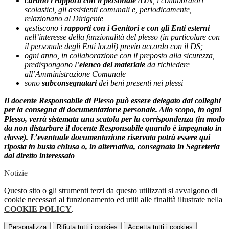
curano i rapporti con il personale ATA
, i collaboratori
scolastici, gli assistenti comunali e, periodicamente,
relazionano al Dirigente
gestiscono i
rapporti con i Genitori e con gli Enti esterni
nell’interesse della funzionalità del plesso (in particolare con
il personale degli Enti locali) previo accordo con il DS;
ogni anno, in collaborazione con il preposto alla sicurezza,
predispongono l’
elenco del materiale
da richiedere
all’Amministrazione Comunale
sono
subconsegnatari
dei beni presenti nei plessi
Il docente Responsabile di Plesso può essere delegato dai colleghi
per la consegna di documentazione personale. Allo scopo, in ogni
Plesso, verrà sistemata una scatola per la corrispondenza (in modo
da non disturbare il docente Responsabile quando è impegnato in
classe). L’eventuale documentazione riservata potrà essere qui
riposta in busta chiusa o, in alternativa, consegnata in Segreteria
dal diretto interessato
Notizie
Questo sito o gli strumenti terzi da questo utilizzati si avvalgono di
cookie necessari al funzionamento ed utili alle finalità illustrate nella
COOKIE POLICY
.
Personalizza
Rifiuta tutti
i cookies
Accetta tutti
i cookies