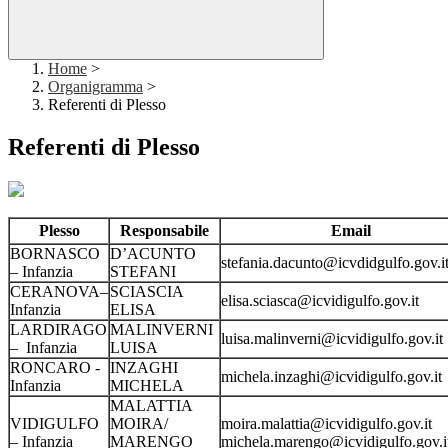
Home
>
Organigramma
>
Referenti di Plesso
Referenti di Plesso
Plesso
Responsabile
Email
BORNASCO
D’ACUNTO
stefania.dacunto@icvdidgulfo.gov.i
– Infanzia
STEFANI
CERANOVA–
SCIASCIA
elisa.sciasca@icvidigulfo.gov.it
Infanzia
ELISA
LARDIRAGO
MALINVERNI
luisa.malinverni@icvidigulfo.gov.it
– Infanzia
LUISA
RONCARO -
INZAGHI
michela.inzaghi@icvidigulfo.gov.it
Infanzia
MICHELA
MALATTIA
VIDIGULFO
MOIRA/
moira.malattia@icvidigulfo.gov.it
– Infanzia
MARENGO
michela.marengo@icvidigulfo.gov.i