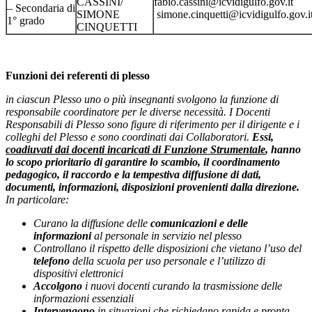
CASSINI/
fabio.cassini@icvidigulfo.gov.it
– Secondaria di
SIMONE
simone.cinquetti@icvidigulfo.gov.i
1° grado
CINQUETTI
Funzioni dei referenti di plesso
in ciascun Plesso uno o più insegnanti svolgono la funzione di
responsabile coordinatore per le diverse necessità. I Docenti
Responsabili di Plesso sono figure di riferimento per il dirigente e i
colleghi del Plesso e sono coordinati dai Collaboratori
.
Essi,
coadiuvati dai docenti incaricati di Funzione Strumentale
, hanno
lo scopo prioritario di garantire lo scambio, il coordinamento
pedagogico, il raccordo e la tempestiva diffusione di dati,
documenti, informazioni, disposizioni provenienti dalla direzione.
In particolare:
Curano la diffusione delle
comunicazioni e delle
informazioni
al personale in servizio nel plesso
Controllano il rispetto delle disposizioni che vietano l’uso del
telefono
della scuola per uso personale e l’utilizzo di
dispositivi elettronici
Accolgono
i nuovi docenti curando la trasmissione delle
informazioni essenziali
I
ntervengono
in situazioni che richiedano rapida e pronta