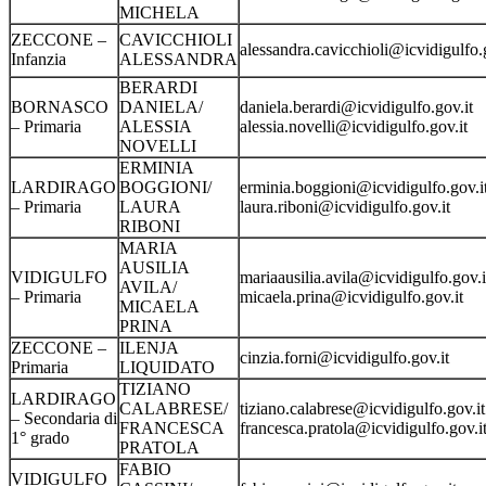
MICHELA
ZECCONE –
CAVICCHIOLI
alessandra.cavicchioli@icvidigulfo.
Infanzia
ALESSANDRA
BERARDI
BORNASCO
DANIELA/
daniela.berardi@icvidigulfo.gov.it
– Primaria
ALESSIA
alessia.novelli@icvidigulfo.gov.it
NOVELLI
ERMINIA
LARDIRAGO
BOGGIONI/
erminia.boggioni@icvidigulfo.gov.
– Primaria
LAURA
laura.riboni@icvidigulfo.gov.it
RIBONI
MARIA
AUSILIA
VIDIGULFO
mariaausilia.avila@icvidigulfo.gov.
AVILA/
– Primaria
micaela.prina@icvidigulfo.gov.it
MICAELA
PRINA
ZECCONE –
ILENJA
cinzia.forni@icvidigulfo.gov.it
Primaria
LIQUIDATO
TIZIANO
LARDIRAGO
CALABRESE/
tiziano.calabrese@icvidigulfo.gov.
– Secondaria di
FRANCESCA
francesca.pratola@icvidigulfo.gov.i
1° grado
PRATOLA
FABIO
VIDIGULFO