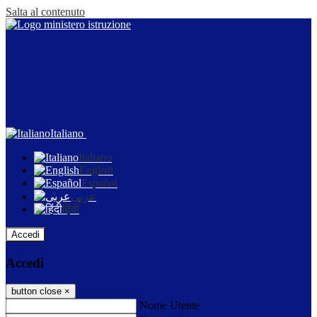
Salta al contenuto
Italiano
Italiano
English
Español
عربى
हिंदी
Accedi
Accedi
button close
×
Nome Utente