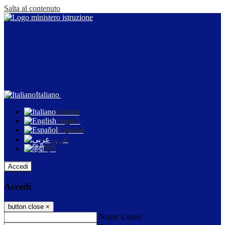
Salta al contenuto
Italiano
Italiano
English
Español
عربى
हिंदी
Accedi
Accedi
button close
×
Nome Utente