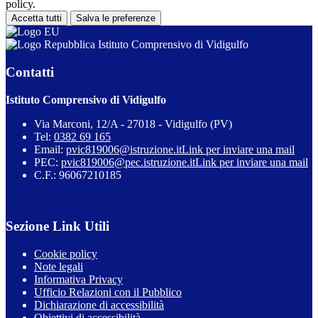
policy.
Accetta tutti
Salva le preferenze
Istituto Comprensivo di Vidigulfo
Contatti
Istituto Comprensivo di Vidigulfo
Via Marconi, 12/A - 27018 - Vidigulfo (PV)
Tel:
0382 69 165
Email:
pvic819006@istruzione.it
Link per inviare una mail
PEC:
pvic819006@pec.istruzione.it
Link per inviare una mail
C.F.: 96067210185
Sezione Link Utili
Cookie policy
Note legali
Informativa Privacy
Ufficio Relazioni con il Pubblico
Dichiarazione di accessibilità
Obiettivi di accessibilità