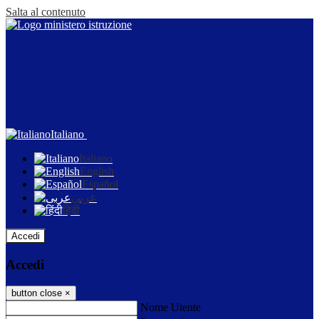
Salta al contenuto
Italiano
Italiano
English
Español
عربى
हिंदी
Accedi
Accedi
button close
×
Nome Utente