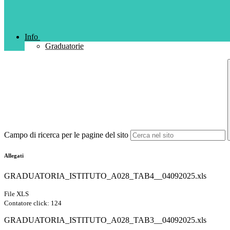
Info
Graduatorie
Campo di ricerca per le pagine del sito
Allegati
GRADUATORIA_ISTITUTO_A028_TAB4__04092025.xls
File XLS
Contatore click: 124
GRADUATORIA_ISTITUTO_A028_TAB3__04092025.xls