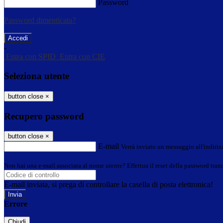
Password
Password dimenticata?
-
Entra con SPID
Entra con CIE
Seleziona utente
button close
×
Recupero password
button close
×
E-mail
Verrà inviato un messaggio all'indirizz
Non hai una e-mail associata al nome utente? Effettua il reset della password tram
E-mail inviata, si prega di controllare la casella di posta elettronica!
Errore
Chiudi