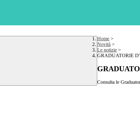
Home
>
Novità
>
Le notizie
>
GRADUATORIE D'I
GRADUATOR
Consulta le Graduatori