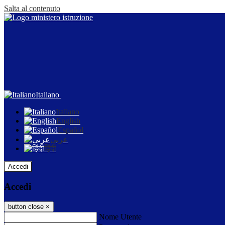
Salta al contenuto
Italiano
Italiano
English
Español
عربى
हिंदी
Accedi
Accedi
button close
×
Nome Utente