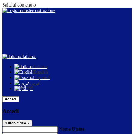
Salta al contenuto
Italiano
Italiano
English
Español
عربى
हिंदी
Accedi
Accedi
button close
×
Nome Utente