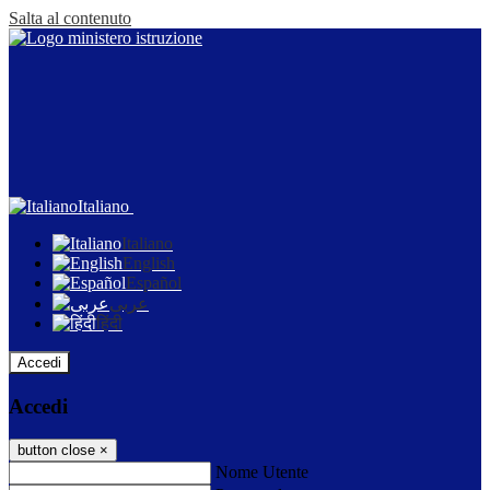
Salta al contenuto
Italiano
Italiano
English
Español
عربى
हिंदी
Accedi
Accedi
button close
×
Nome Utente