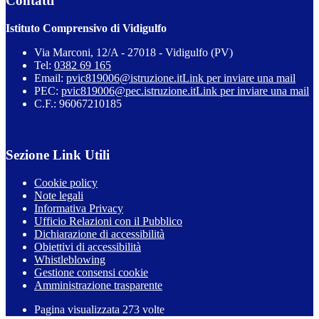
Contatti
Istituto Comprensivo di Vidigulfo
Via Marconi, 12/A - 27018 - Vidigulfo (PV)
Tel:
0382 69 165
Email:
pvic819006@istruzione.it
Link per inviare una mail
PEC:
pvic819006@pec.istruzione.it
Link per inviare una mail
C.F.: 96067210185
Sezione Link Utili
Cookie policy
Note legali
Informativa Privacy
Ufficio Relazioni con il Pubblico
Dichiarazione di accessibilità
Obiettivi di accessibilità
Whistleblowing
Gestione consensi cookie
Amministrazione trasparente
Pagina visualizzata
273
volte