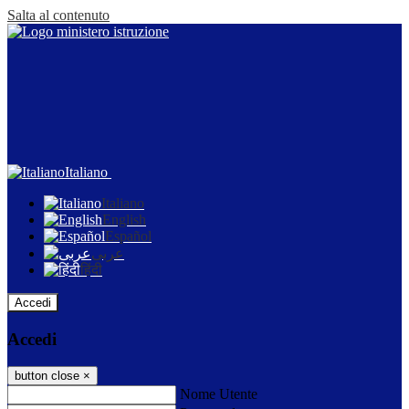
Salta al contenuto
Italiano
Italiano
English
Español
عربى
हिंदी
Accedi
Accedi
button close
×
Nome Utente