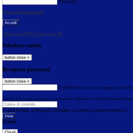
Password
Password dimenticata?
-
Entra con SPID
Entra con CIE
Seleziona utente
button close
×
Recupero password
button close
×
E-mail
Verrà inviato un messaggio all'indirizz
Non hai una e-mail associata al nome utente? Effettua il reset della password tram
E-mail inviata, si prega di controllare la casella di posta elettronica!
Errore
Chiudi