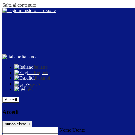
Salta al contenuto
Italiano
Italiano
English
Español
عربى
हिंदी
Accedi
Accedi
button close
×
Nome Utente