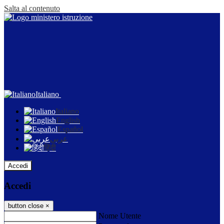
Salta al contenuto
Italiano
Italiano
English
Español
عربى
हिंदी
Accedi
Accedi
button close
×
Nome Utente