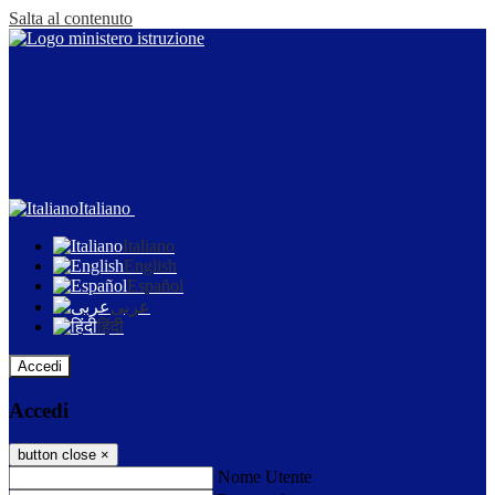
Salta al contenuto
Italiano
Italiano
English
Español
عربى
हिंदी
Accedi
Accedi
button close
×
Nome Utente