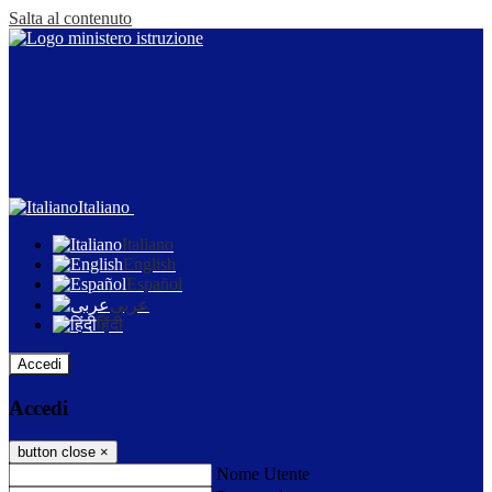
Salta al contenuto
Italiano
Italiano
English
Español
عربى
हिंदी
Accedi
Accedi
button close
×
Nome Utente