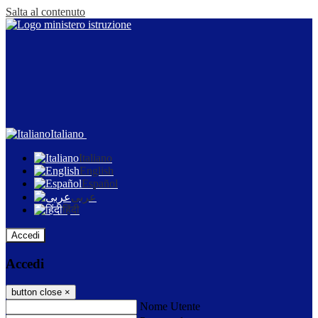
Salta al contenuto
Italiano
Italiano
English
Español
عربى
हिंदी
Accedi
Accedi
button close
×
Nome Utente