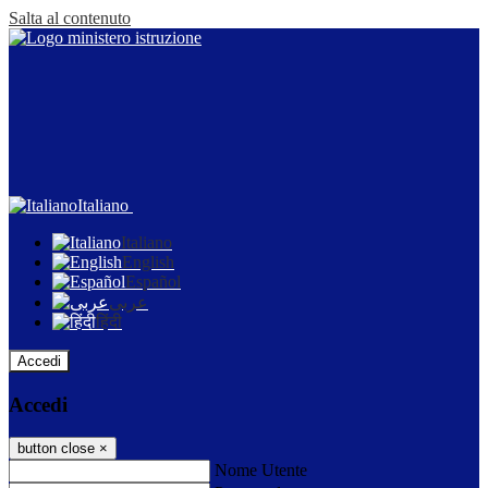
Salta al contenuto
Italiano
Italiano
English
Español
عربى
हिंदी
Accedi
Accedi
button close
×
Nome Utente