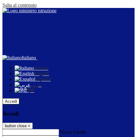
Salta al contenuto
Italiano
Italiano
English
Español
عربى
हिंदी
Accedi
Accedi
button close
×
Nome Utente