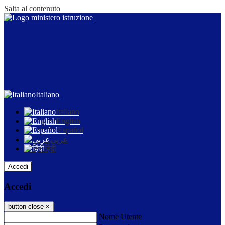
Salta al contenuto
Italiano
Italiano
English
Español
عربى
हिंदी
Accedi
Accedi
button close
×
Nome Utente