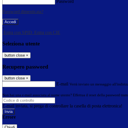
Password
Password dimenticata?
-
Entra con SPID
Entra con CIE
Seleziona utente
button close
×
Recupero password
button close
×
E-mail
Verrà inviato un messaggio all'indirizz
Non hai una e-mail associata al nome utente? Effettua il reset della password tram
E-mail inviata, si prega di controllare la casella di posta elettronica!
Errore
Chiudi