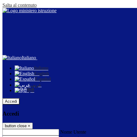
Salta al contenuto
Italiano
Italiano
English
Español
عربى
हिंदी
Accedi
Accedi
button close
×
Nome Utente