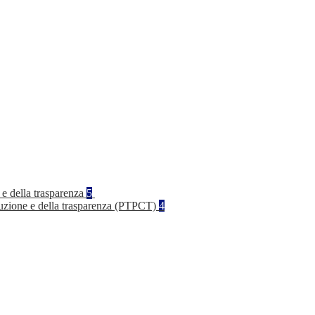
 e della trasparenza
5
rruzione e della trasparenza (PTPCT)
4