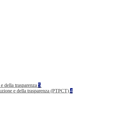
 e della trasparenza
5
rruzione e della trasparenza (PTPCT)
4