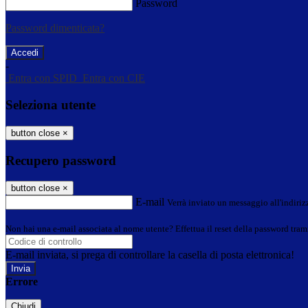
Password
Password dimenticata?
-
Entra con SPID
Entra con CIE
Seleziona utente
button close
×
Recupero password
button close
×
E-mail
Verrà inviato un messaggio all'indirizz
Non hai una e-mail associata al nome utente? Effettua il reset della password tram
E-mail inviata, si prega di controllare la casella di posta elettronica!
Errore
Chiudi