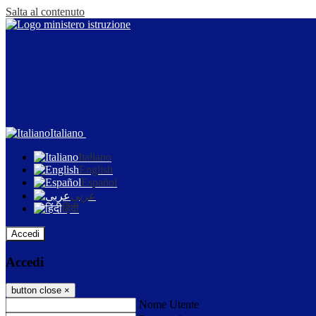
Salta al contenuto
Italiano
Italiano
English
Español
عربى
हिंदी
Accedi
Accedi
button close
×
Nome Utente