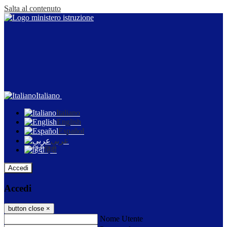
Salta al contenuto
Italiano
Italiano
English
Español
عربى
हिंदी
Accedi
Accedi
button close
×
Nome Utente