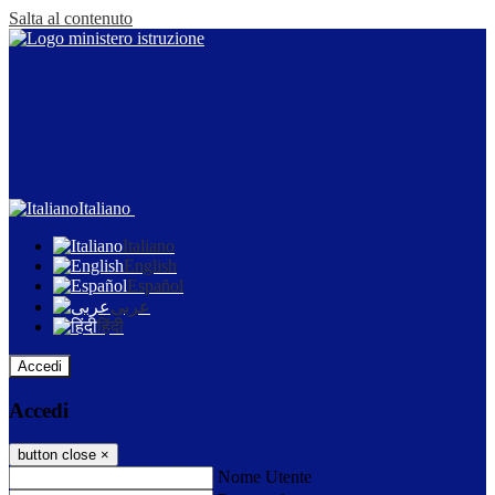
Salta al contenuto
Italiano
Italiano
English
Español
عربى
हिंदी
Accedi
Accedi
button close
×
Nome Utente