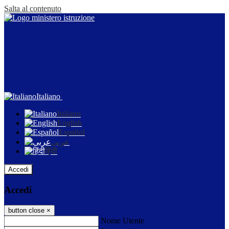
Salta al contenuto
Italiano
Italiano
English
Español
عربى
हिंदी
Accedi
Accedi
button close
×
Nome Utente