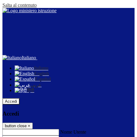
Salta al contenuto
Italiano
Italiano
English
Español
عربى
हिंदी
Accedi
Accedi
button close
×
Nome Utente