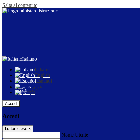
Salta al contenuto
Italiano
Italiano
English
Español
عربى
हिंदी
Accedi
Accedi
button close
×
Nome Utente