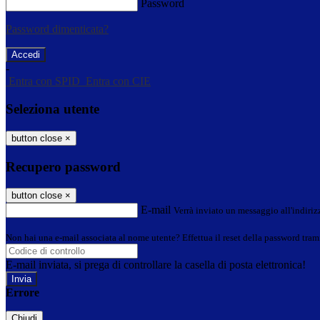
Password
Password dimenticata?
-
Entra con SPID
Entra con CIE
Seleziona utente
button close
×
Recupero password
button close
×
E-mail
Verrà inviato un messaggio all'indirizz
Non hai una e-mail associata al nome utente? Effettua il reset della password tram
E-mail inviata, si prega di controllare la casella di posta elettronica!
Errore
Chiudi