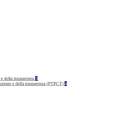
 e della trasparenza
5
rruzione e della trasparenza (PTPCT)
4