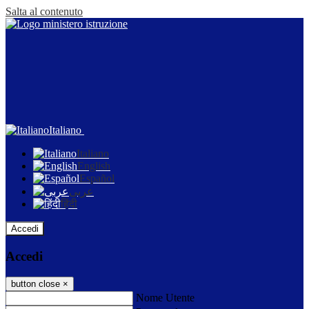
Salta al contenuto
Italiano
Italiano
English
Español
عربى
हिंदी
Accedi
Accedi
button close
×
Nome Utente