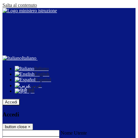
Salta al contenuto
Italiano
Italiano
English
Español
عربى
हिंदी
Accedi
Accedi
button close
×
Nome Utente