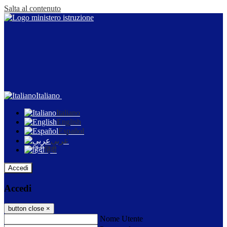
Salta al contenuto
Italiano
Italiano
English
Español
عربى
हिंदी
Accedi
Accedi
button close
×
Nome Utente