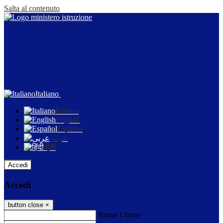
Salta al contenuto
Italiano
Italiano
English
Español
عربى
हिंदी
Accedi
Accedi
button close
×
Nome Utente