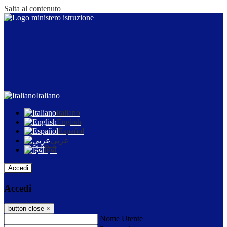
Salta al contenuto
Italiano
Italiano
English
Español
عربى
हिंदी
Accedi
Accedi
button close
×
Nome Utente