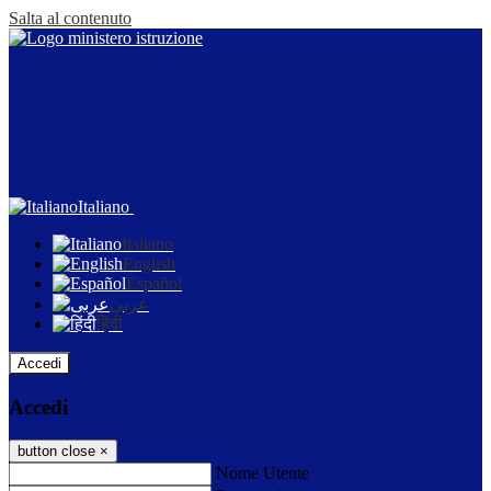
Salta al contenuto
Italiano
Italiano
English
Español
عربى
हिंदी
Accedi
Accedi
button close
×
Nome Utente