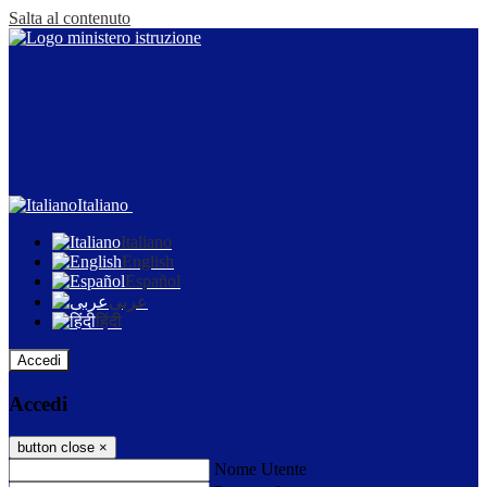
Salta al contenuto
Italiano
Italiano
English
Español
عربى
हिंदी
Accedi
Accedi
button close
×
Nome Utente