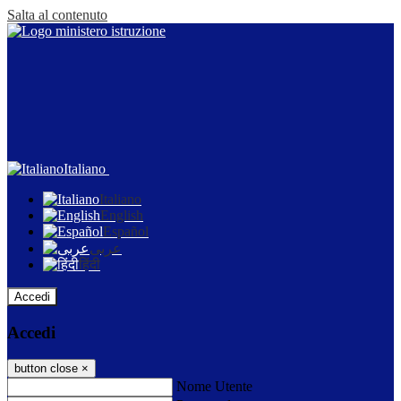
Salta al contenuto
Italiano
Italiano
English
Español
عربى
हिंदी
Accedi
Accedi
button close
×
Nome Utente