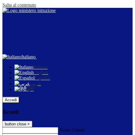
Salta al contenuto
Italiano
Italiano
English
Español
عربى
हिंदी
Accedi
Accedi
button close
×
Nome Utente