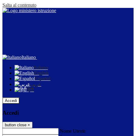
Salta al contenuto
Italiano
Italiano
English
Español
عربى
हिंदी
Accedi
Accedi
button close
×
Nome Utente