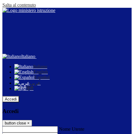
Salta al contenuto
Italiano
Italiano
English
Español
عربى
हिंदी
Accedi
Accedi
button close
×
Nome Utente