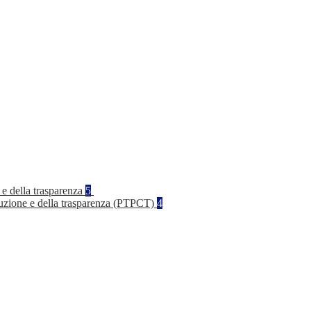
 e della trasparenza
5
rruzione e della trasparenza (PTPCT)
4