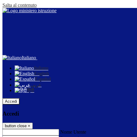
Salta al contenuto
Italiano
Italiano
English
Español
عربى
हिंदी
Accedi
Accedi
button close
×
Nome Utente