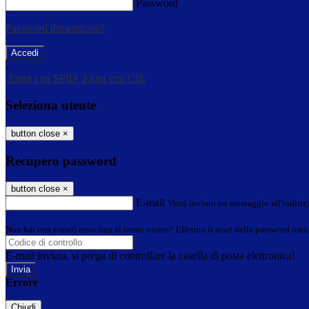
Password
Password dimenticata?
-
Entra con SPID
Entra con CIE
Seleziona utente
button close
×
Recupero password
button close
×
E-mail
Verrà inviato un messaggio all'indirizz
Non hai una e-mail associata al nome utente? Effettua il reset della password tram
E-mail inviata, si prega di controllare la casella di posta elettronica!
Errore
Chiudi