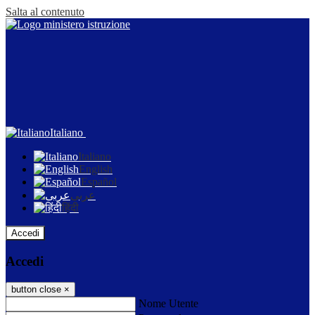
Salta al contenuto
Italiano
Italiano
English
Español
عربى
हिंदी
Accedi
Accedi
button close
×
Nome Utente